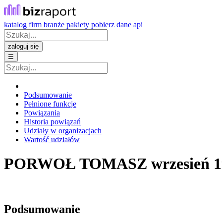
katalog firm
branże
pakiety
pobierz dane
api
zaloguj się
☰
Podsumowanie
Pełnione funkcje
Powiązania
Historia powiązań
Udziały w organizacjach
Wartość udziałów
PORWOŁ TOMASZ
wrzesień 
Podsumowanie