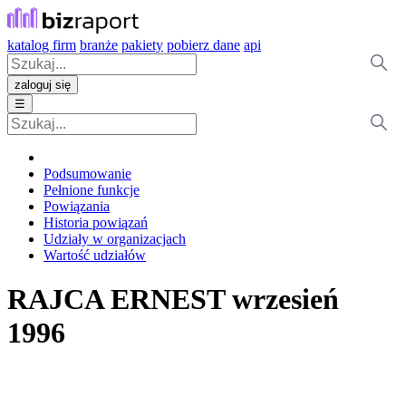
katalog firm
branże
pakiety
pobierz dane
api
zaloguj się
☰
Podsumowanie
Pełnione funkcje
Powiązania
Historia powiązań
Udziały w organizacjach
Wartość udziałów
RAJCA ERNEST
wrzesień
1996