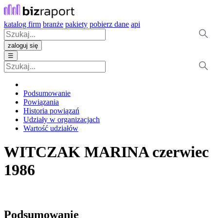
katalog firm
branże
pakiety
pobierz dane
api
zaloguj się
☰
Podsumowanie
Powiązania
Historia powiązań
Udziały w organizacjach
Wartość udziałów
WITCZAK MARINA
czerwiec
1986
Podsumowanie