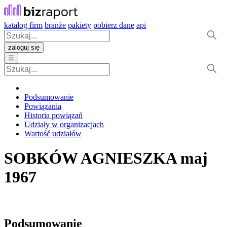
katalog firm
branże
pakiety
pobierz dane
api
zaloguj się
☰
Podsumowanie
Powiązania
Historia powiązań
Udziały w organizacjach
Wartość udziałów
SOBKÓW AGNIESZKA
maj
1967
Podsumowanie