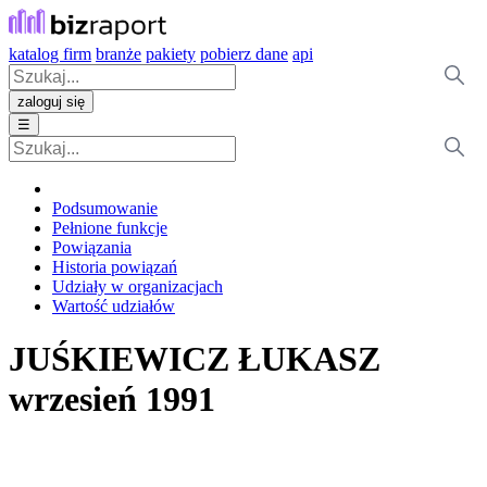
katalog firm
branże
pakiety
pobierz dane
api
zaloguj się
☰
Podsumowanie
Pełnione funkcje
Powiązania
Historia powiązań
Udziały w organizacjach
Wartość udziałów
JUŚKIEWICZ ŁUKASZ
wrzesień 1991