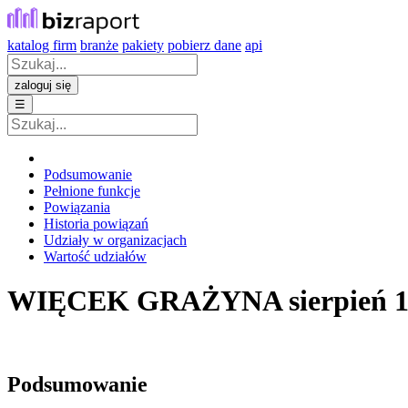
katalog firm
branże
pakiety
pobierz dane
api
zaloguj się
☰
Podsumowanie
Pełnione funkcje
Powiązania
Historia powiązań
Udziały w organizacjach
Wartość udziałów
WIĘCEK GRAŻYNA
sierpień 
Podsumowanie