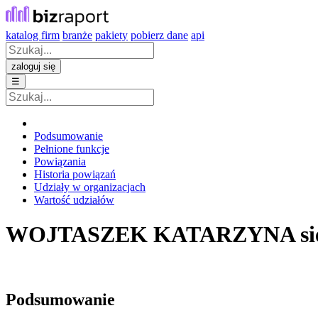
katalog firm
branże
pakiety
pobierz dane
api
zaloguj się
☰
Podsumowanie
Pełnione funkcje
Powiązania
Historia powiązań
Udziały w organizacjach
Wartość udziałów
WOJTASZEK KATARZYNA
s
Podsumowanie