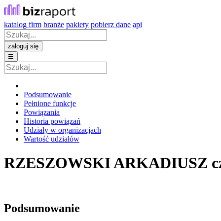
katalog firm
branże
pakiety
pobierz dane
api
zaloguj się
☰
Podsumowanie
Pełnione funkcje
Powiązania
Historia powiązań
Udziały w organizacjach
Wartość udziałów
RZESZOWSKI ARKADIUSZ
c
Podsumowanie