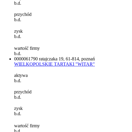
b.d.
przychód
b.d.
zysk
b.d.
wartość firmy
b.d.
0000061790
ratajczaka 19, 61-814, poznań
WIELKOPOLSKIE TARTAKI "WITAR"
aktywa
b.d.
przychód
b.d.
zysk
b.d.
wartość firmy
b.d.