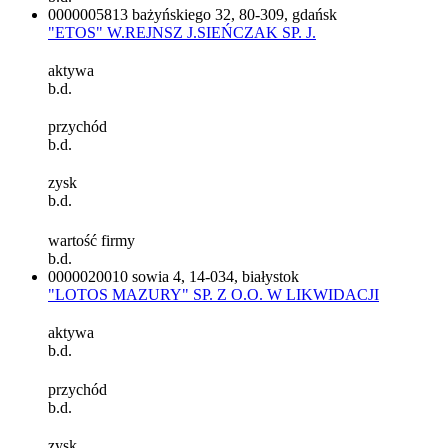
0000005813
bażyńskiego 32, 80-309, gdańsk
"ETOS" W.REJNSZ J.SIEŃCZAK SP. J.
aktywa
b.d.
przychód
b.d.
zysk
b.d.
wartość firmy
b.d.
0000020010
sowia 4, 14-034, białystok
"LOTOS MAZURY" SP. Z O.O. W LIKWIDACJI
aktywa
b.d.
przychód
b.d.
zysk