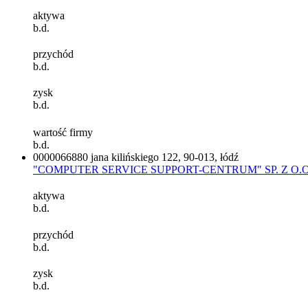
aktywa
b.d.
przychód
b.d.
zysk
b.d.
wartość firmy
b.d.
0000066880
jana kilińskiego 122, 90-013, łódź
"COMPUTER SERVICE SUPPORT-CENTRUM" SP. Z O.O
aktywa
b.d.
przychód
b.d.
zysk
b.d.