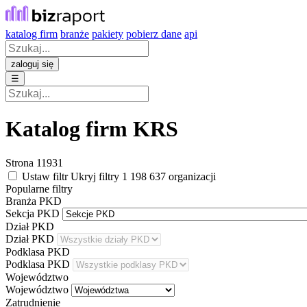
katalog firm
branże
pakiety
pobierz dane
api
zaloguj się
☰
Katalog firm
KRS
Strona
11931
Ustaw filtr
Ukryj filtry
1 198 637
organizacji
Popularne filtry
Branża PKD
Sekcja PKD
Dział PKD
Dział PKD
Podklasa PKD
Podklasa PKD
Województwo
Województwo
Zatrudnienie