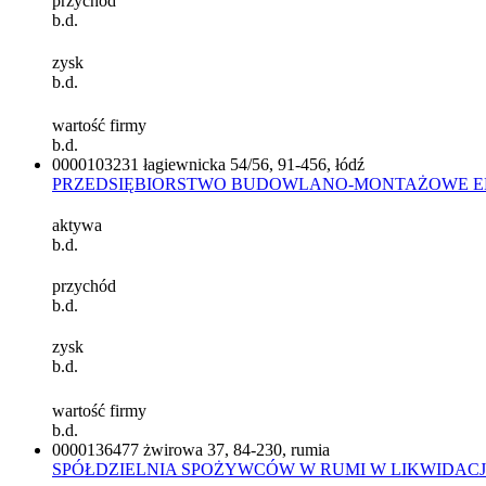
przychód
b.d.
zysk
b.d.
wartość firmy
b.d.
0000103231
łagiewnicka 54/56, 91-456, łódź
PRZEDSIĘBIORSTWO BUDOWLANO-MONTAŻOWE E
aktywa
b.d.
przychód
b.d.
zysk
b.d.
wartość firmy
b.d.
0000136477
żwirowa 37, 84-230, rumia
SPÓŁDZIELNIA SPOŻYWCÓW W RUMI W LIKWIDACJ