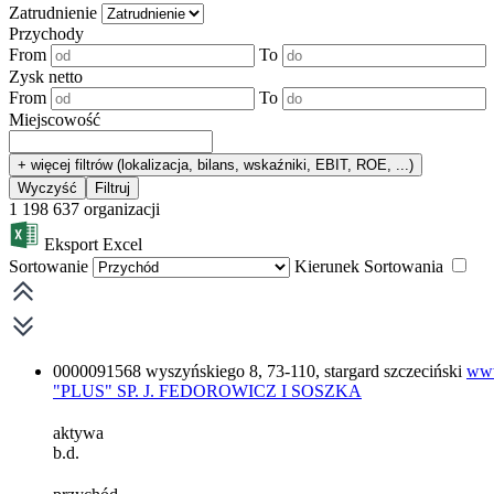
Zatrudnienie
Przychody
From
To
Zysk netto
From
To
Miejscowość
+ więcej filtrów (lokalizacja, bilans, wskaźniki, EBIT, ROE, ...)
Wyczyść
Filtruj
1 198 637
organizacji
Eksport Excel
Sortowanie
Kierunek Sortowania
0000091568
wyszyńskiego 8, 73-110, stargard szczeciński
www
"PLUS" SP. J. FEDOROWICZ I SOSZKA
aktywa
b.d.