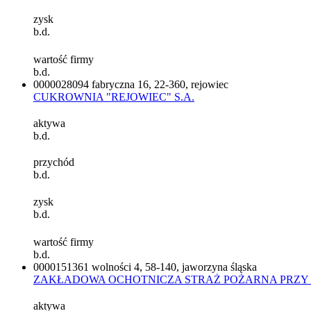
zysk
b.d.
wartość firmy
b.d.
0000028094
fabryczna 16, 22-360, rejowiec
CUKROWNIA "REJOWIEC" S.A.
aktywa
b.d.
przychód
b.d.
zysk
b.d.
wartość firmy
b.d.
0000151361
wolności 4, 58-140, jaworzyna śląska
ZAKŁADOWA OCHOTNICZA STRAŻ POŻARNA PRZY 
aktywa