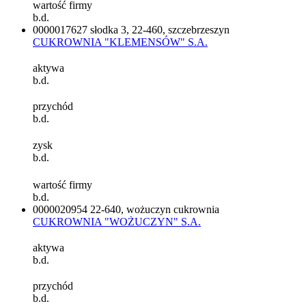
wartość firmy
b.d.
0000017627
słodka 3, 22-460, szczebrzeszyn
CUKROWNIA "KLEMENSÓW" S.A.
aktywa
b.d.
przychód
b.d.
zysk
b.d.
wartość firmy
b.d.
0000020954
22-640, wożuczyn cukrownia
CUKROWNIA "WOŻUCZYN" S.A.
aktywa
b.d.
przychód
b.d.