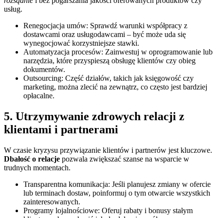
rozsądnie
i bez pogarszania jakości oferowanych produktów czy
usług.
Renegocjacja umów: Sprawdź warunki współpracy z
dostawcami oraz usługodawcami – być może uda się
wynegocjować korzystniejsze stawki.
Automatyzacja procesów: Zainwestuj w oprogramowanie lub
narzędzia, które przyspieszą obsługę klientów czy obieg
dokumentów.
Outsourcing: Część działów, takich jak księgowość czy
marketing, można zlecić na zewnątrz, co często jest bardziej
opłacalne.
5. Utrzymywanie zdrowych relacji z
klientami i partnerami
W czasie kryzysu przywiązanie klientów i partnerów jest kluczowe.
Dbałość o relacje
pozwala zwiększać szanse na wsparcie w
trudnych momentach.
Transparentna komunikacja: Jeśli planujesz zmiany w ofercie
lub terminach dostaw, poinformuj o tym otwarcie wszystkich
zainteresowanych.
Programy lojalnościowe: Oferuj rabaty i bonusy stałym