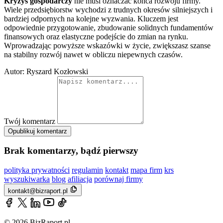
Kryzys gospodarczy
nie musi oznaczać końca rozwoju firmy.
Wiele przedsiębiorstw wychodzi z trudnych okresów silniejszych i
bardziej odpornych na kolejne wyzwania. Kluczem jest
odpowiednie przygotowanie, zbudowanie solidnych fundamentów
finansowych oraz elastyczne podejście do zmian na rynku.
Wprowadzając powyższe wskazówki w życie, zwiększasz szanse
na stabilny rozwój nawet w obliczu niepewnych czasów.
Autor: Ryszard Kozłowski
Twój komentarz
Opublikuj komentarz
Brak komentarzy, bądź pierwszy
polityka prywatności
regulamin
kontakt
mapa firm
krs
wyszukiwarka
blog
afiliacja
porównaj firmy
kontakt@bizraport.pl
© 2026 BizRaport.pl