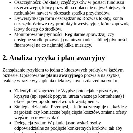
Oszczędności: Odkładaj część zysków w postaci funduszu
rezerwowego, który pozwoli na opłacenie najważniejszych
rachunków nawet w okresach spadku przychodów.
Dywersyfikacja form oszczędzania: Rozważ lokaty, konta
oszczędnościowe czy produkty inwestycyjne, które zapewnią
łatwy dostęp do środków.
Monitorowanie płynności: Regularnie sprawdzaj, czy
dostępne środki pozwalają na utrzymanie stabilnej płynności
finansowej na co najmniej kilka miesięcy.
2. Analiza ryzyka i plan awaryjny
Zarządzanie ryzykiem to jedna z kluczowych praktyk w każdym
biznesie. Opracowanie
planu awaryjnego
pozwala na szybką
reakcję w razie wystąpienia niekorzystnych zdarzeń na rynku.
Zidentyfikuj zagrożenia: Wypisz potencjalne przyczyny
kryzysu (np. spadek popytu, utrata ważnego kontrahenta) i
określ prawdopodobieństwo ich wystąpienia.
Strategia działania: Przemyśl, jak firma zareaguje na każde z
zagrożeń: czy konieczne będą cięcia kosztów, zmiana oferty,
wejście na nowe rynki?
Delegacja zadań: W planie jasno wskaż osoby
odpowiedzialne za podjęcie konkretnych kroków, tak aby