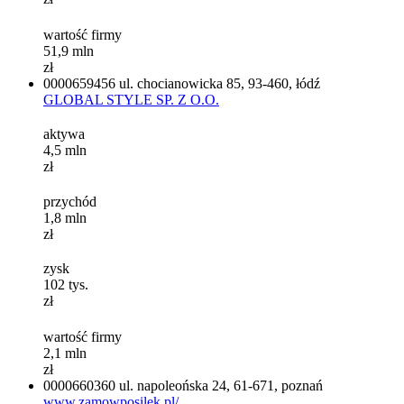
wartość firmy
51,9
mln
zł
0000659456
ul. chocianowicka 85, 93-460, łódź
GLOBAL STYLE SP. Z O.O.
aktywa
4,5
mln
zł
przychód
1,8
mln
zł
zysk
102
tys.
zł
wartość firmy
2,1
mln
zł
0000660360
ul. napoleońska 24, 61-671, poznań
www.zamowposilek.pl/