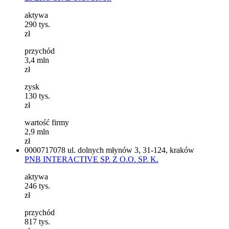
aktywa
290
tys.
zł
przychód
3,4
mln
zł
zysk
130
tys.
zł
wartość firmy
2,9
mln
zł
0000717078
ul. dolnych młynów 3, 31-124, kraków
PNB INTERACTIVE SP. Z O.O. SP. K.
aktywa
246
tys.
zł
przychód
817
tys.