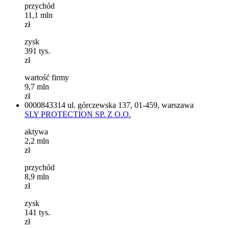
przychód
11,1
mln
zł
zysk
391
tys.
zł
wartość firmy
9,7
mln
zł
0000843314
ul. górczewska 137, 01-459, warszawa
SLY PROTECTION SP. Z O.O.
aktywa
2,2
mln
zł
przychód
8,9
mln
zł
zysk
141
tys.
zł