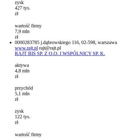
zysk
427
tys.
zł
wartość firmy
7,9
mln
zł
0000283785
j.dąbrowskiego 116, 02-598, warszawa
www.rajt.pl
rajt@rajt.pl
RAJT BIS SP. Z O.O. I WSPÓLNICY SP. K.
aktywa
4,8
mln
zł
przychód
5,1
mln
zł
zysk
122
tys.
zł
wartość firmy