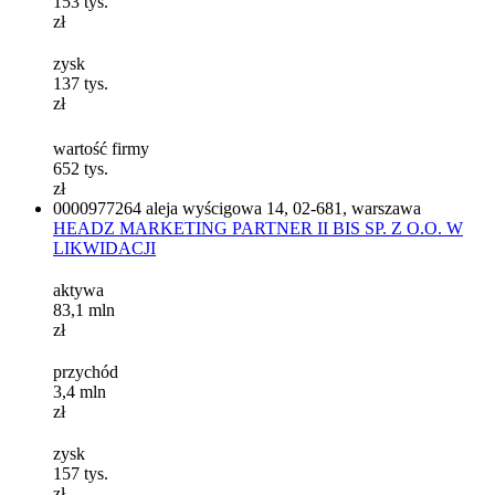
153
tys.
zł
zysk
137
tys.
zł
wartość firmy
652
tys.
zł
0000977264
aleja wyścigowa 14, 02-681, warszawa
HEADZ MARKETING PARTNER II BIS SP. Z O.O. W
LIKWIDACJI
aktywa
83,1
mln
zł
przychód
3,4
mln
zł
zysk
157
tys.
zł