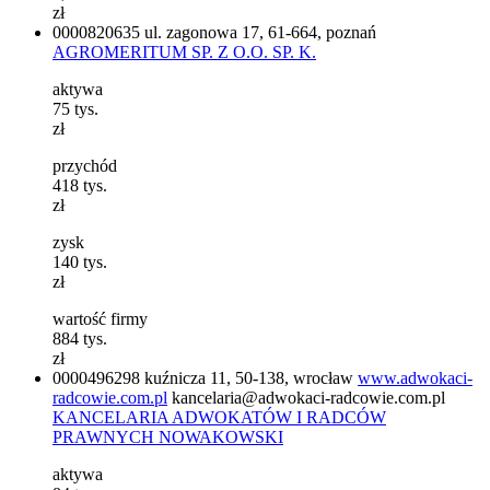
zł
0000820635
ul. zagonowa 17, 61-664, poznań
AGROMERITUM SP. Z O.O. SP. K.
aktywa
75
tys.
zł
przychód
418
tys.
zł
zysk
140
tys.
zł
wartość firmy
884
tys.
zł
0000496298
kuźnicza 11, 50-138, wrocław
www.adwokaci-
radcowie.com.pl
kancelaria@adwokaci-radcowie.com.pl
KANCELARIA ADWOKATÓW I RADCÓW
PRAWNYCH NOWAKOWSKI
aktywa