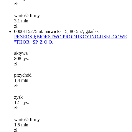
zł
wartość firmy
3,1
mln
zł
0000115275
ul. narwicka 15, 80-557, gdańsk
PRZEDSIĘBIORSTWO PRODUKCYJNO-USŁUGOWE
"THOR" SP. Z O.O.
aktywa
808
tys.
zł
przychód
1,4
mln
zł
zysk
121
tys.
zł
wartość firmy
1,5
mln
zł