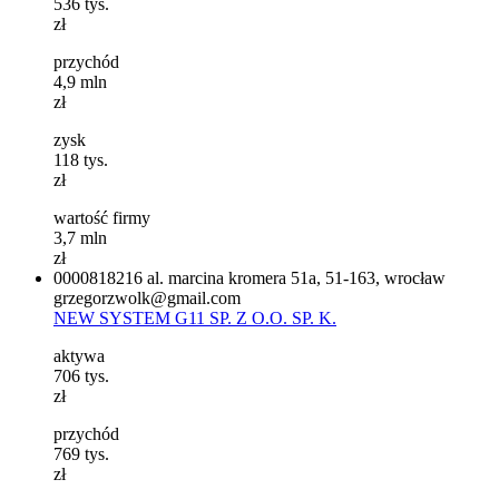
536
tys.
zł
przychód
4,9
mln
zł
zysk
118
tys.
zł
wartość firmy
3,7
mln
zł
0000818216
al. marcina kromera 51a, 51-163, wrocław
grzegorzwolk@gmail.com
NEW SYSTEM G11 SP. Z O.O. SP. K.
aktywa
706
tys.
zł
przychód
769
tys.
zł