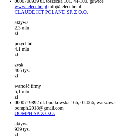
0000708939
ul. toszecka 101, 44-100, gliwice
www.telecube.pl
info@telecube.pl
CLAUDE ICT POLAND SP. Z O.O.
aktywa
2,3
mln
zł
przychód
4,1
mln
zł
zysk
405
tys.
zł
wartość firmy
5,1
mln
zł
0000719892
ul. burakowska 16b, 01-066, warszawa
oomph.2018@gmail.com
OOMPH SP. Z O.O.
aktywa
939
tys.
zł