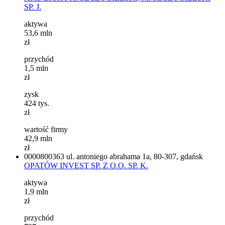
SP. J.
aktywa
53,6
mln
zł
przychód
1,5
mln
zł
zysk
424
tys.
zł
wartość firmy
42,9
mln
zł
0000800363
ul. antoniego abrahama 1a, 80-307, gdańsk
OPATÓW INVEST SP. Z O.O. SP. K.
aktywa
1,9
mln
zł
przychód