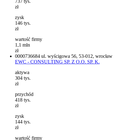
737
tys.
zł
zysk
146
tys.
zł
wartość firmy
1,1
mln
zł
0000736684
ul. wyścigowa 56, 53-012, wrocław
EWC - CONSULTING SP. Z O.O. SP. K.
aktywa
304
tys.
zł
przychód
418
tys.
zł
zysk
144
tys.
zł
wartość firmy