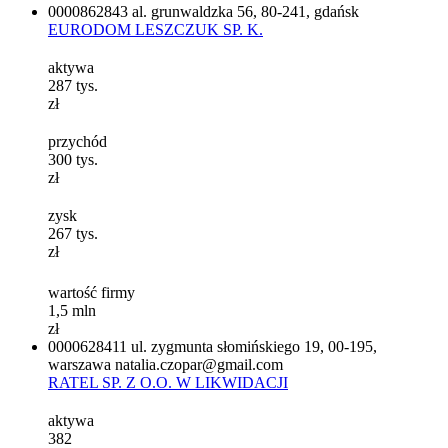
0000862843
al. grunwaldzka 56, 80-241, gdańsk
EURODOM LESZCZUK SP. K.
aktywa
287
tys.
zł
przychód
300
tys.
zł
zysk
267
tys.
zł
wartość firmy
1,5
mln
zł
0000628411
ul. zygmunta słomińskiego 19, 00-195,
warszawa
natalia.czopar@gmail.com
RATEL SP. Z O.O. W LIKWIDACJI
aktywa
382