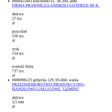
0000421443
kościuszki 61, 38-200, jasło
FIRMA PRAWNICZA ANDRZEJ GOTFRYD SP. K.
aktywa
27
tys.
zł
przychód
156
tys.
zł
zysk
154
tys.
zł
wartość firmy
737
tys.
zł
0000096125
grójecka 129, 05-660, warka
PRZEDSIĘBIORSTWO PRODUKCYJNO-
HANDLOWO-USŁUGOWE "GEMINI"
aktywa
3,5
mln
zł