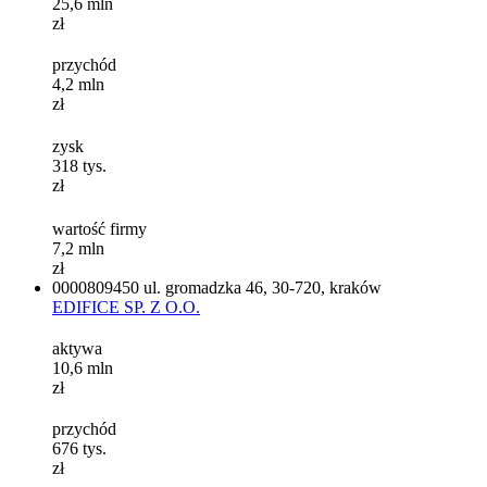
25,6
mln
zł
przychód
4,2
mln
zł
zysk
318
tys.
zł
wartość firmy
7,2
mln
zł
0000809450
ul. gromadzka 46, 30-720, kraków
EDIFICE SP. Z O.O.
aktywa
10,6
mln
zł
przychód
676
tys.
zł