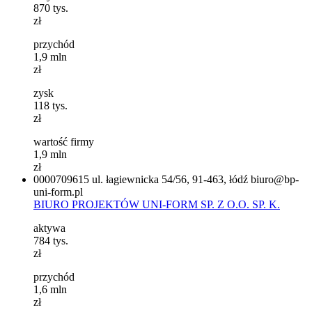
870
tys.
zł
przychód
1,9
mln
zł
zysk
118
tys.
zł
wartość firmy
1,9
mln
zł
0000709615
ul. łagiewnicka 54/56, 91-463, łódź
biuro@bp-
uni-form.pl
BIURO PROJEKTÓW UNI-FORM SP. Z O.O. SP. K.
aktywa
784
tys.
zł
przychód
1,6
mln
zł