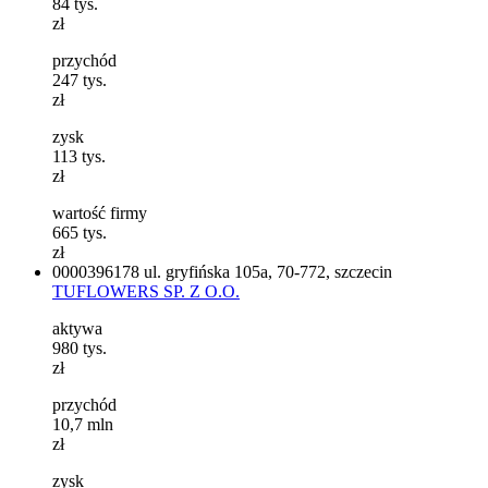
84
tys.
zł
przychód
247
tys.
zł
zysk
113
tys.
zł
wartość firmy
665
tys.
zł
0000396178
ul. gryfińska 105a, 70-772, szczecin
TUFLOWERS SP. Z O.O.
aktywa
980
tys.
zł
przychód
10,7
mln
zł
zysk