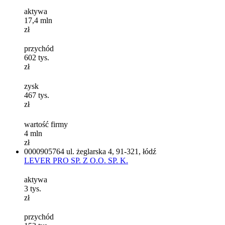
aktywa
17,4
mln
zł
przychód
602
tys.
zł
zysk
467
tys.
zł
wartość firmy
4
mln
zł
0000905764
ul. żeglarska 4, 91-321, łódź
LEVER PRO SP. Z O.O. SP. K.
aktywa
3
tys.
zł
przychód