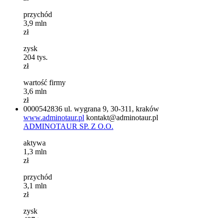
przychód
3,9
mln
zł
zysk
204
tys.
zł
wartość firmy
3,6
mln
zł
0000542836
ul. wygrana 9, 30-311, kraków
www.adminotaur.pl
kontakt@adminotaur.pl
ADMINOTAUR SP. Z O.O.
aktywa
1,3
mln
zł
przychód
3,1
mln
zł
zysk