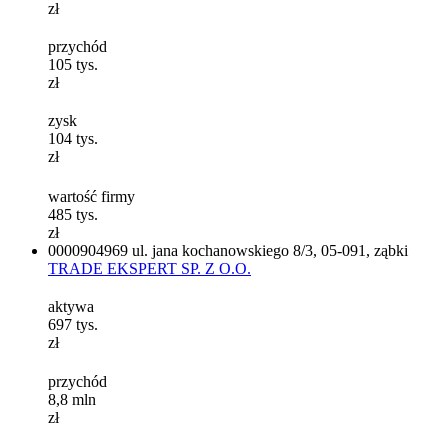
zł
przychód
105
tys.
zł
zysk
104
tys.
zł
wartość firmy
485
tys.
zł
0000904969
ul. jana kochanowskiego 8/3, 05-091, ząbki
TRADE EKSPERT SP. Z O.O.
aktywa
697
tys.
zł
przychód
8,8
mln
zł