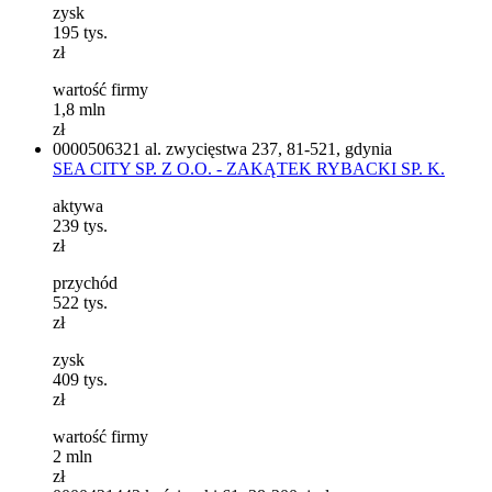
zysk
195
tys.
zł
wartość firmy
1,8
mln
zł
0000506321
al. zwycięstwa 237, 81-521, gdynia
SEA CITY SP. Z O.O. - ZAKĄTEK RYBACKI SP. K.
aktywa
239
tys.
zł
przychód
522
tys.
zł
zysk
409
tys.
zł
wartość firmy
2
mln
zł