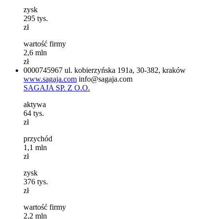
zysk
295
tys.
zł
wartość firmy
2,6
mln
zł
0000745967
ul. kobierzyńska 191a, 30-382, kraków
www.sagaja.com
info@sagaja.com
SAGAJA SP. Z O.O.
aktywa
64
tys.
zł
przychód
1,1
mln
zł
zysk
376
tys.
zł
wartość firmy
2,2
mln