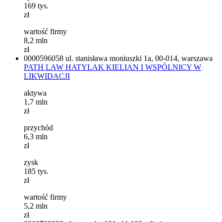
169
tys.
zł
wartość firmy
8,2
mln
zł
0000596058
ul. stanisława moniuszki 1a, 00-014, warszawa
PATH LAW HATYLAK KIELIAN I WSPÓLNICY W
LIKWIDACJI
aktywa
1,7
mln
zł
przychód
6,3
mln
zł
zysk
185
tys.
zł
wartość firmy
5,2
mln
zł