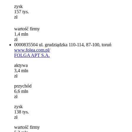
zysk
157
tys.
zł
wartość firmy
1,4
mln
zł
0000835504
ul. grudziądzka 110-114, 87-100, toruń
www.folga.com.pl/
FOLGA APT S.A.
aktywa
3,4
mln
zł
przychód
6,6
mln
zł
zysk
138
tys.
zł
wartość firmy