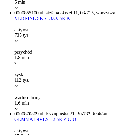
5
mln
zł
0000855100
ul. stefana okrzei 11, 03-715, warszawa
VERRINE SP. Z O.O. SP. K.
aktywa
735
tys.
zł
przychód
1,8
mln
zł
zysk
112
tys.
zł
wartość firmy
1,6
mln
zł
0000870809
ul. biskupińska 21, 30-732, kraków
GEMMA INVEST 2 SP. Z O.O.
aktywa