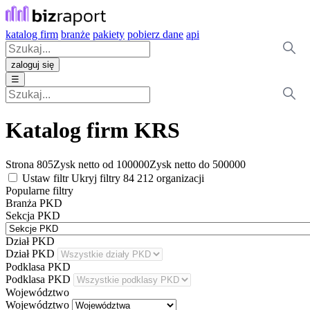
katalog firm
branże
pakiety
pobierz dane
api
zaloguj się
☰
Katalog firm
KRS
Strona
805
Zysk netto od
100000
Zysk netto do
500000
Ustaw filtr
Ukryj filtry
84 212
organizacji
Popularne filtry
Branża PKD
Sekcja PKD
Dział PKD
Dział PKD
Podklasa PKD
Podklasa PKD
Województwo
Województwo