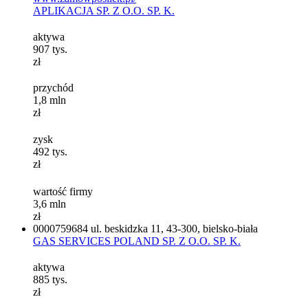
APLIKACJA SP. Z O.O. SP. K.
aktywa
907
tys.
zł
przychód
1,8
mln
zł
zysk
492
tys.
zł
wartość firmy
3,6
mln
zł
0000759684
ul. beskidzka 11, 43-300, bielsko-biała
GAS SERVICES POLAND SP. Z O.O. SP. K.
aktywa
885
tys.
zł