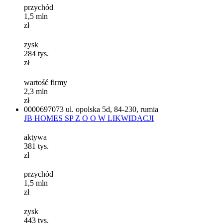
przychód
1,5
mln
zł
zysk
284
tys.
zł
wartość firmy
2,3
mln
zł
0000697073
ul. opolska 5d, 84-230, rumia
JB HOMES SP Z O O W LIKWIDACJI
aktywa
381
tys.
zł
przychód
1,5
mln
zł
zysk
443
tys.