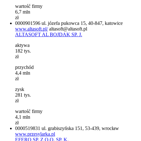
wartość firmy
6,7
mln
zł
0000901596
ul. józefa pukowca 15, 40-847, katowice
www.altasoft.pl/
altasoft@altasoft.pl
ALTASOFT AL BOJDAK SP. J.
aktywa
182
tys.
zł
przychód
4,4
mln
zł
zysk
281
tys.
zł
wartość firmy
4,1
mln
zł
0000519831
ul. grabiszyńska 151, 53-439, wrocław
www.przesylarka.pl
EFERO SP. Z O.O. SP. K.