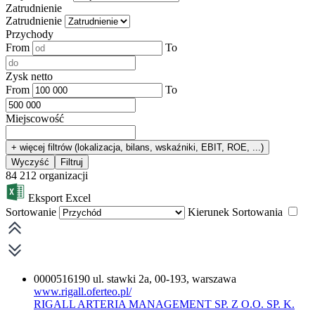
Zatrudnienie
Zatrudnienie
Przychody
From
To
Zysk netto
From
To
Miejscowość
+ więcej filtrów (lokalizacja, bilans, wskaźniki, EBIT, ROE, ...)
Wyczyść
Filtruj
84 212
organizacji
Eksport Excel
Sortowanie
Kierunek Sortowania
0000516190
ul. stawki 2a, 00-193, warszawa
www.rigall.oferteo.pl/
RIGALL ARTERIA MANAGEMENT SP. Z O.O. SP. K.