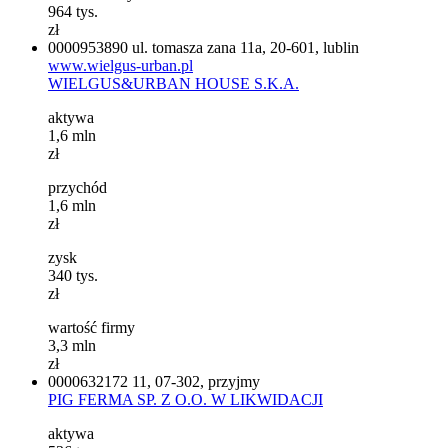
964
tys.
zł
0000953890
ul. tomasza zana 11a, 20-601, lublin
www.wielgus-urban.pl
WIELGUS&URBAN HOUSE S.K.A.
aktywa
1,6
mln
zł
przychód
1,6
mln
zł
zysk
340
tys.
zł
wartość firmy
3,3
mln
zł
0000632172
11, 07-302, przyjmy
PIG FERMA SP. Z O.O. W LIKWIDACJI
aktywa