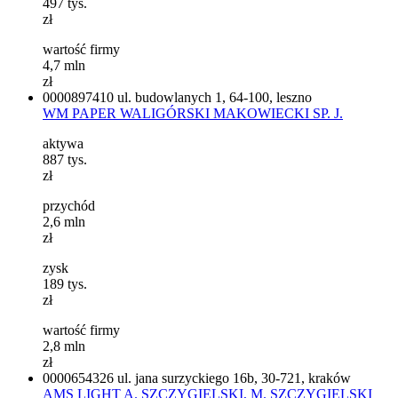
497
tys.
zł
wartość firmy
4,7
mln
zł
0000897410
ul. budowlanych 1, 64-100, leszno
WM PAPER WALIGÓRSKI MAKOWIECKI SP. J.
aktywa
887
tys.
zł
przychód
2,6
mln
zł
zysk
189
tys.
zł
wartość firmy
2,8
mln
zł
0000654326
ul. jana surzyckiego 16b, 30-721, kraków
AMS LIGHT A. SZCZYGIELSKI, M. SZCZYGIELSKI