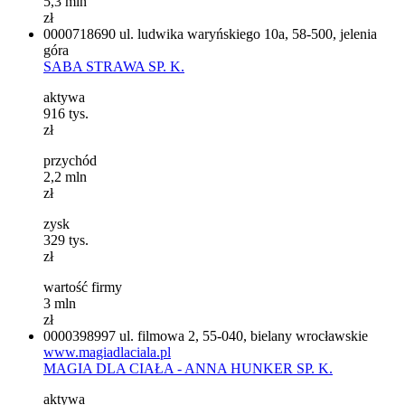
5,3
mln
zł
0000718690
ul. ludwika waryńskiego 10a, 58-500, jelenia
góra
SABA STRAWA SP. K.
aktywa
916
tys.
zł
przychód
2,2
mln
zł
zysk
329
tys.
zł
wartość firmy
3
mln
zł
0000398997
ul. filmowa 2, 55-040, bielany wrocławskie
www.magiadlaciala.pl
MAGIA DLA CIAŁA - ANNA HUNKER SP. K.
aktywa